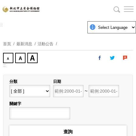
跳
到
主
要
:::
內
容
首頁
最新消息
活動公告
區
塊
:::
分類
日期
開始日期
~
結束日期
關鍵字