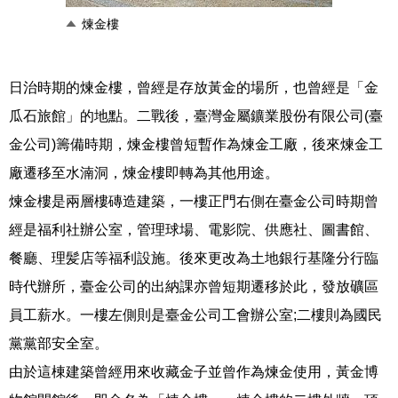
煉金樓
日治時期的煉金樓，曾經是存放黃金的場所，也曾經是「金
瓜石旅館」的地點。二戰後，臺灣金屬鑛業股份有限公司
(
臺
金公司
)
籌備時期，煉金樓曾短暫作為煉金工廠，後來煉金工
廠遷移至水湳洞，煉金樓即轉為其他用途。
煉金樓是兩層樓磚造建築，一樓正門右側在臺金公司時期曾
經是福利社辦公室，管理球場、電影院、供應社、圖書館、
餐廳、理髪店等福利設施。後來更改為土地銀行基隆分行臨
時代辦所，臺金公司的出納課亦曾短期遷移於此，發放礦區
員工薪水。一樓左側則是臺金公司工會辦公室
;
二樓則為國民
黨黨部安全室。
由於這棟建築曾經用來收藏金子並曾作為煉金使用，黃金博