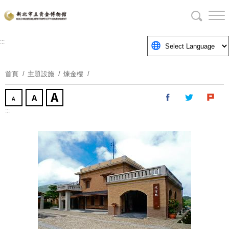
跳
到
主
要
:::
內
容
首頁
主題設施
煉金樓
區
塊
:::