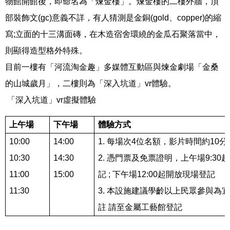
物館開館後，即命名為「煉金樓」。煉金樓的二樓外牆，頂
部裝飾文
(gc)
意義不詳，有人猜測是金銅
(gold
、
copper)
的縮
寫
;
立面的十三溝面磚，在木造宿舍環繞的金瓜石聚落當中，
則顯得造型格外特殊。
目前一樓有「河流淘金趣」多媒體互動區與煉金劇場「金桑
的山城歲月」，二樓則為「深入坑道」
vr
體驗。
「深入坑道」
vr
虛擬體驗
上午場
下午場
體驗方式
10:00
14:00
1.
每場次
4
位名額，影片時間約
10
分
10:30
14:30
2.
憑門票及免票證明，上午場
9:30
起
11:00
15:00
記
;
下午場
12:00
起開放現場登記
11:30
3.
本設施建議學齡以上民眾參與為宜
註
請至金屬工藝館登記