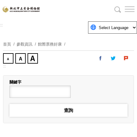
跳
到
主
要
:::
內
容
首頁
參觀資訊
館際票務好康
區
塊
:::
關鍵字