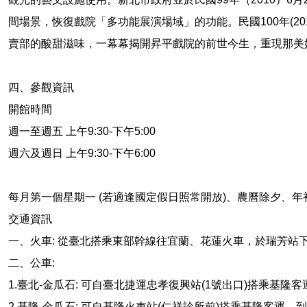
間場景，恢復戲院「多功能展演場域」的功能。民國100年(
賣部的酸甜滋味，一幕幕揭開昇平戲院的前世今生，重現那美
四、參觀資訊
開館時間
週一至週五 上午9:30-下午5:00
週六及週日 上午9:30-下午6:00
每月第一個星期一 (若適逢國定假日照常開放)、農曆除夕、
交通資訊
一、火車: 從臺北搭乘東部幹線往宜蘭、花蓮火車，於瑞芳站
二、公車:
1.臺北-金瓜石: 可自臺北捷運忠孝復興站(1號出口)搭乘
2.基隆-金瓜石: 可自基隆火車站(仁祥診所前)搭乘基隆客