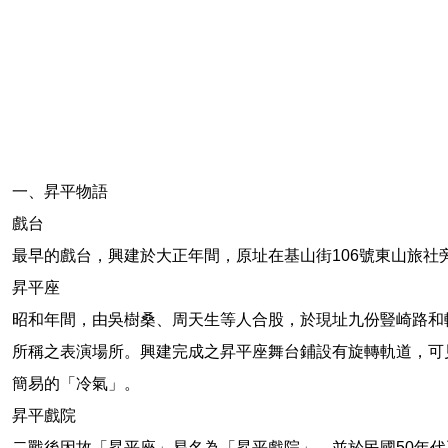
一、昇平物語
戲台
最早的戲台，興建於大正年間，原址在基山街106號東山旅
昇平座
昭和年間，由吳樹桑、周天生等人合股，於現址九份豎崎路和
所稱之表演場所。興建完成之昇平座舞台鋪設有旋轉軌道，可
簡易的「冷氣」。
昇平戲院
二戰後因故「昇平座」易名為「昇平戲院」，並於民國50年