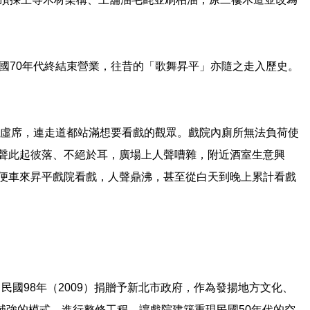
國70年代終結束營業，往昔的「歌舞昇平」亦隨之走入歷史。
無虛席，連走道都站滿想要看戲的觀眾。戲院內廁所無法負荷使
聲此起彼落、不絕於耳，廣場上人聲嘈雜，附近酒室生意興
便車來昇平戲院看戲，人聲鼎沸，甚至從白天到晚上累計看戲
民國98年（2009）捐贈予新北市政府，作為發揚地方文化、
復及補強的模式，進行整修工程，讓戲院建築重現民國50年代的空