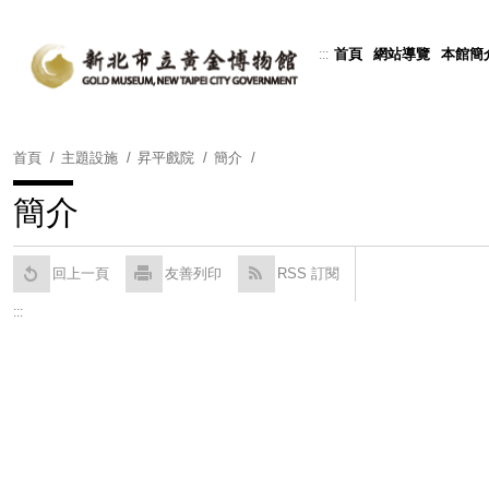
跳
到
首頁
網站導覽
本館簡
:::
Powered by
Translate
主
要
內
容
首頁
主題設施
昇平戲院
簡介
區
塊
簡介
回上一頁
友善列印
RSS 訂閱
:::