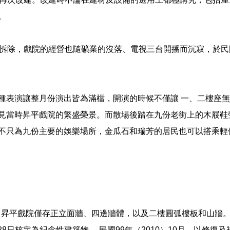
。
道拆除，戲院的經營也隨礦業的沒落、電視三台開播而沉寂，於民
種表演讓整月份演出皆為滿檔，開演的時候不僅讓 一、二樓座
見當時昇平戲院的繁盛榮景。而散場後踏在九份老街上的木屐鞋
不只為九份主要的娛樂場所，金瓜石和瑞芳的居民也可以搭乘輕
，昇平戲院僅存正立面牆、四邊牆體，以及二樓圓弧樓板和山牆。
28日核定為紀念性建築物。 民國99年（2010）10月，以修