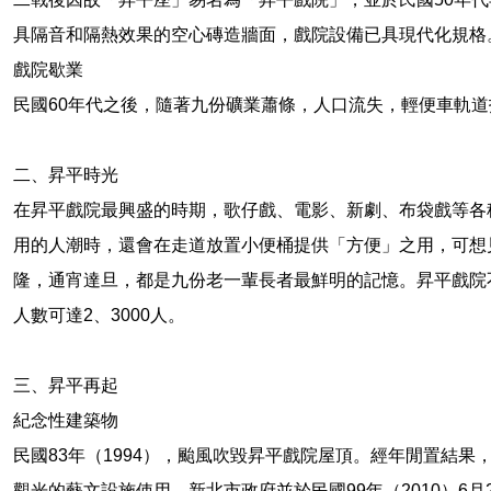
具隔音和隔熱效果的空心磚造牆面，戲院設備已具現代化規格
戲院歇業
民國60年代之後，隨著九份礦業蕭條，人口流失，輕便車軌
二、昇平時光
在昇平戲院最興盛的時期，歌仔戲、電影、新劇、布袋戲等各
用的人潮時，還會在走道放置小便桶提供「方便」之用，可想
隆，通宵達旦，都是九份老一輩長者最鮮明的記憶。昇平戲院
人數可達2、3000人。
三、昇平再起
紀念性建築物
民國83年（1994），颱風吹毀昇平戲院屋頂。經年閒置結果
觀光的藝文設施使用。新北市政府並於民國99年（2010）6月