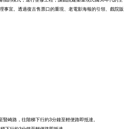
運管理事宜。透過復古售票口的重現、老電影海報的引領、戲院販
分鐘至豎崎路，往階梯下行約3分鐘至輕便路即抵達。
階梯下行約3分鐘至輕便路即抵達。