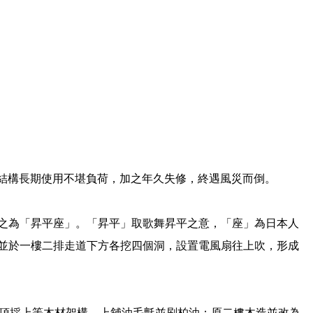
造結構長期使用不堪負荷，加之年久失修，終遇風災而倒。
之為「昇平座」。「昇平」取歌舞昇平之意，「座」為日本人
並於一樓二排走道下方各挖四個洞，設置電風扇往上吹，形成
屋頂採上等木材架構、上舖油毛氈並刷柏油；原二樓木造並改為