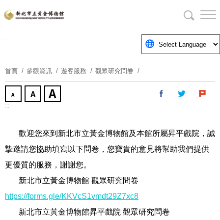
跳
到
主
要
:::
內
容
首頁
參觀資訊
遊客服務
觀眾研究問卷
區
塊
:::
歡迎您來到新北市立黃金博物館及本館所屬昇平戲院，誠
摯邀請您協助填寫以下問卷，您寶貴的意見將幫助我們提供
更優質的服務，謝謝您。
新北市立黃金博物館 觀眾研究問卷
https://forms.gle/KKVcS1vmdt29Z7xc8
新北市立黃金博物館昇平戲院 觀眾研究問卷