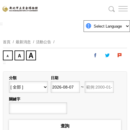
跳
到
主
要
:::
內
容
首頁
最新消息
活動公告
區
塊
:::
分類
日期
開始日期
~
結束日期
關鍵字