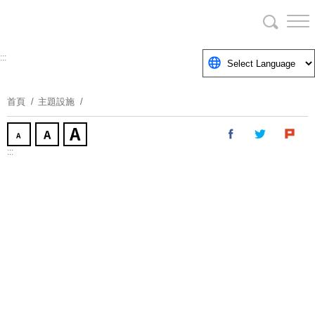
跳
到
主
要
:::
內
容
首頁
主題設施
區
塊
:::
遊客服務中
四連棟
心
煉金樓
金屬工藝館