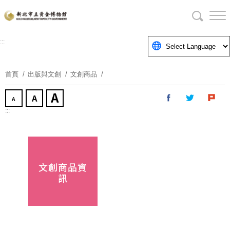
跳
到
主
要
:::
內
容
首頁
出版與文創
文創商品
區
塊
:::
文創商品資
訊