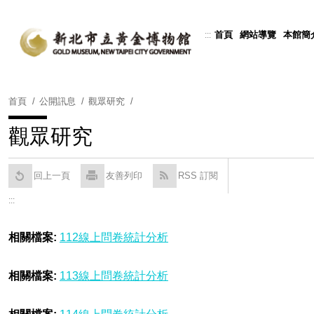
跳
到
首頁
網站導覽
本館簡
:::
Powered by
Translate
主
要
內
容
首頁
公開訊息
觀眾研究
區
塊
觀眾研究
回上一頁
友善列印
RSS 訂閱
:::
相關檔案:
112線上問卷統計分析
相關檔案:
113線上問卷統計分析