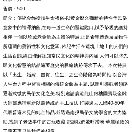
售價：500
簡介：傳統金飾銜扣生命禮俗-以黃金歷久彌新的特性予民俗
意象中的福澤納蔭,在每一道生命的關鍵隘口,賦予摯親的護持
相伴.一個以珍藏老金飾為主體的特展,正是希望透過展品物件
所蘊藏的藝術性和文化意涵, 鈐記生活在這塊土地上的人們的
生活百態,經由理解認知常民文化的精神與內涵,人們可以將先
民文化智慧的結晶隨著歷史的脈絡軌跡傳承下去。 本次特展
以「出生、婚嫁、吉賀、往生」之生命階段為時間軸,以台灣
人生命力程中習習相關的傳統金飾為主題, 試圖引導觀者領略
逐漸式微的民俗文化之美.特別邀請鹿港龍山銀樓國寶級金雕
大師鄭應諧重新以最傳統的手工技法,打製過去民國40-50年
代最普遍常見的純金飾品.並透過南投民俗文物學會的大力協
助,找到了老故事中的古玩收藏,都讓我們驚呼讚嘆,華麗極致的
工藝不再只是我們的想像。