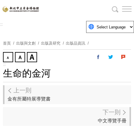
跳
到
主
要
:::
內
容
首頁
出版與文創
出版及研究
出版品資訊
區
塊
:::
生命的金河
上一則
金有所屬特展導覽書
下一則
中文導覽手冊