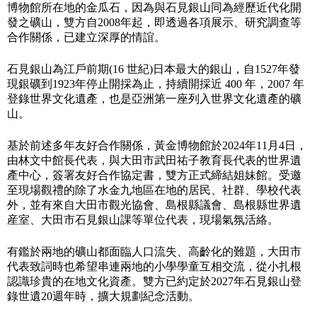
博物館所在地的金瓜石，因為與石見銀山同為經歷近代化開
發之礦山，雙方自
2008
年起，即透過各項展示、研究調查等
合作關係，已建立深厚的情誼。
石見銀山為江戶前期
(16
世紀
)
日本最大的銀山，自
1527
年發
現銀礦到
1923
年停止開採為止，持續開採近
400
年，
2007
年
登錄世界文化遺產，也是亞洲第一座列入世界文化遺產的礦
山。
基於前述多年友好合作關係，黃金博物館於
2024
年
11
月
4
日，
由林文中館長代表，與大田市武田祐子教育長代表的世界遺
產中心，簽署友好合作協定書，雙方正式締結姐妹館。受邀
至現場觀禮的除了水金九地區在地的居民、社群、學校代表
外，並有來自大田市觀光協會、島根縣議會、島根縣世界遺
産室、大田市石見銀山課等單位代表，現場氣氛活絡。
有鑑於兩地的礦山都面臨人口流失、高齡化的難題，大田市
代表致詞時也希望串連兩地的小學學童互相交流，從小扎根
認識珍貴的在地文化資產。雙方已約定於
2027
年石見銀山登
錄世遺
20
週年時，擴大規劃紀念活動。