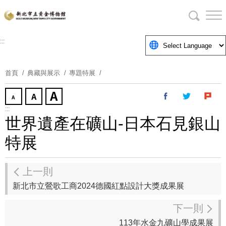
跳
到
主
要
:::
內
容
首頁
典藏與展示
專題特展
區
塊
:::
世界遺產在礦山-日本石見銀山
特展
上一則
新北市立鶯歌工商2024德國紅點設計大獎成果展
下一則
113年水金九礦山學成果展