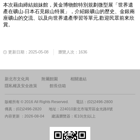
本次藉由締結姐妹館，黃金博物館特別規劃微型展「世界遺
產在礦山
-
日本石見銀山特展」，介紹銀礦山的歷史、金銀兩
座礦山的交流、以及向世界遺產學習等單元
,
歡迎民眾
前
來欣
賞。
更新日期：2025-05-08
瀏覽人次：1636
新北市文化局
附屬館園
相關連結
隱私權及安全政策
館長信箱
版權所有 © 2016 All Rights Reserved.
電話：(02)2496-2800
傳真：(02)2496-2820
地址：224010新北市瑞芳區金光路8號
內容更新 ：2026-08-04
建議瀏覽器：IE10(含)以上