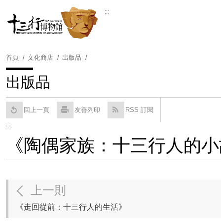
跳
:::
到
Powered by
Translate
主
要
內
首頁
文化商店
出版品
容
區
出版品
塊
回上一頁
友善列印
RSS 訂閱
:::
《陶偶家族：十三行人的小
上一則
《走回從前：十三行人的生活》