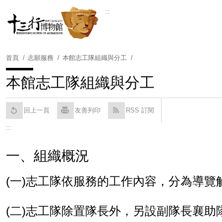
跳
:::
到
Powered by
Translate
主
要
內
首頁
志願服務
本館志工隊組織與分工
容
區
本館志工隊組織與分工
塊
回上一頁
友善列印
RSS 訂閱
:::
一、組織概況
(
一
)
志工隊依服務的工作內容，分為導覽
(
二
)
志工隊除置隊長外，另設副隊長襄助