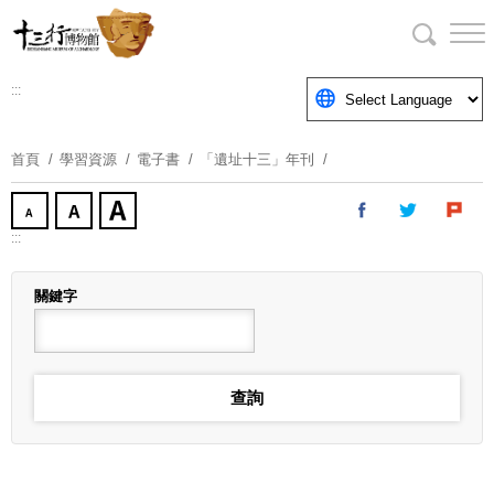
跳
到
主
要
:::
內
容
首頁
學習資源
電子書
「遺址十三」年刊
區
塊
:::
關鍵字