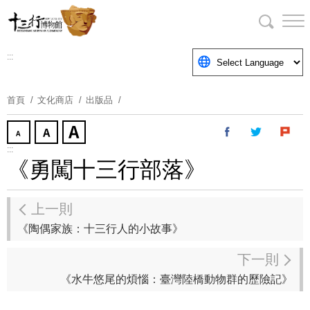
跳
到
主
要
:::
內
容
首頁
文化商店
出版品
區
塊
:::
《勇闖十三行部落》
上一則
《陶偶家族：十三行人的小故事》
下一則
《水牛悠尾的煩惱：臺灣陸橋動物群的歷險記》