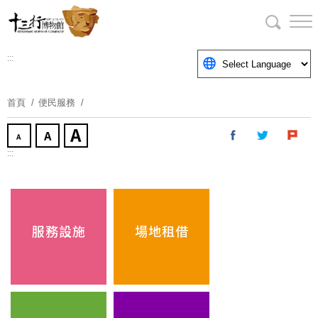
跳
到
主
要
:::
內
容
首頁
便民服務
區
塊
:::
服務設施
場地租借