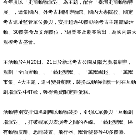
今年度以「史前動物派對」為主題，配合「臺灣史前動物特
展」，邀集國內、外考古相關博物館、國內大專院校、國定
考古遺址監管單位參與，安排超過
40
攤動物考古主題體驗活
動、
30
攤美食及文創攤位，
7
組樂團及劇團演出，為國內最大
規模考古盛會。
主活動於
4
月
20
日、
21
日於新北考古公園及陽光廣場舉辦，
規劃「全面齊動」、「藝起變獸」、「萬獸崛起」、「萬獸
市集」
4
大主題，還可變身萌獸，裝扮成動物樣貌一同在互動
劇場派對中狂歡，獲得免費限定雞蛋糕。
活動特別安排知名劇團以動物裝扮，引領民眾參與「互動劇
場派對」，打破觀眾與表演者之間的界線。「藝起變獸」區
有動物皮雕、恐龍裝置、飛行器、獸骨髮簪等
40
多攤臺、