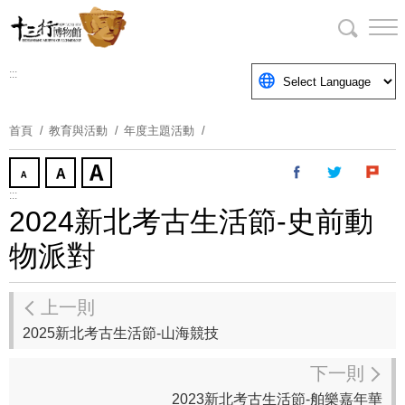
跳
到
主
要
:::
內
容
首頁
教育與活動
年度主題活動
區
塊
:::
2024新北考古生活節-史前動
物派對
上一則
2025新北考古生活節-山海競技
下一則
2023新北考古生活節-舶樂嘉年華