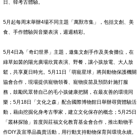
日、韓考古體驗。
5
月起每周末舉辦
4
場不同主題「萬獸市集」，包括文創、美
食、手作體驗與音樂表演，週週精彩。
5
月
4
日為「奇幻世界」主題，邀集文創手作及美食攤位，在
綠草如茵的陽光廣場欣賞表演、野餐，讓小孩放電、大人放
鬆，共享夏日時光。
5
月
11
日「萌寵星球」將與動物保護機關
協會合作，現場提供寵物領養、寵物疫苗及預防針施打服
務，鼓勵民眾替自己的毛小孩健康把關，在最友善的環境同
樂；
5
月
18
日「文化之森」配合國際博物館日舉辦尋寶體驗活
動，藉由挖掘化身考古學家，建立文化保存的概念；
5
月
25
日
「叢林探險」首度與莊福文化教育基金會合作，推出動物手
作
DIY
及宣導品義賣活動，用行動支持動物保育與環境永續。