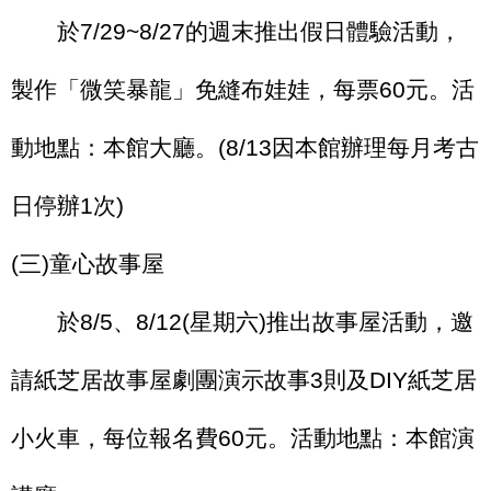
於
7/29~8/27
的週末推出假日體驗活動，
製作「微笑暴龍」免縫布娃娃，每票
60
元。活
動地點：本館大廳。
(8/13
因本館辦理每月考古
日停辦
1
次
)
(
三
)
童心故事屋
於
8/5
、
8/12(
星期六
)
推出故事屋活動，邀
請紙芝居故事屋劇團演示故事
3
則及
DIY
紙芝居
小火車，每位報名費
60
元。活動地點：本館演