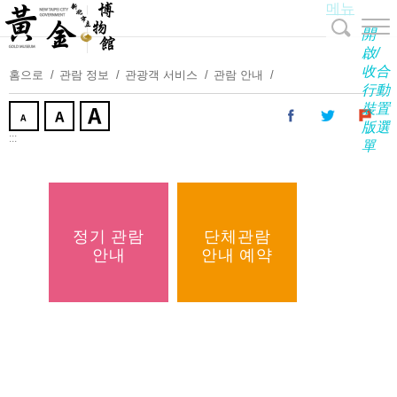
메뉴
주
요
開
내
啟/
收合
용
홈으로
관람 정보
관광객 서비스
관람 안내
行動
보
裝置
기
版選
:::
單
정기 관람
단체관람
안내
안내 예약