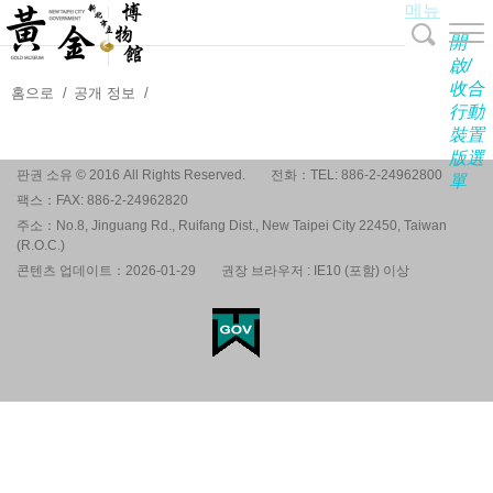
메뉴
주
요
開
내
啟/
收合
용
홈으로
공개 정보
行動
보
裝置
기
版選
판권 소유 © 2016 All Rights Reserved.
전화：TEL: 886-2-24962800
單
팩스：FAX: 886-2-24962820
주소：No.8, Jinguang Rd., Ruifang Dist., New Taipei City 22450, Taiwan
(R.O.C.)
콘텐츠 업데이트：2026-01-29
권장 브라우저 : IE10 (포함) 이상