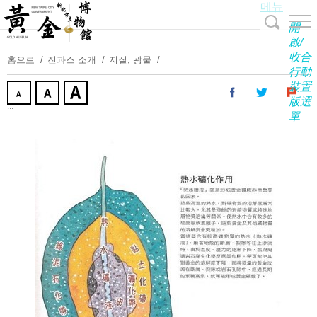
메뉴
주
요
開
내
啟/
收合
용
홈으로
진과스 소개
지질, 광물
行動
보
裝置
기
版選
:::
單