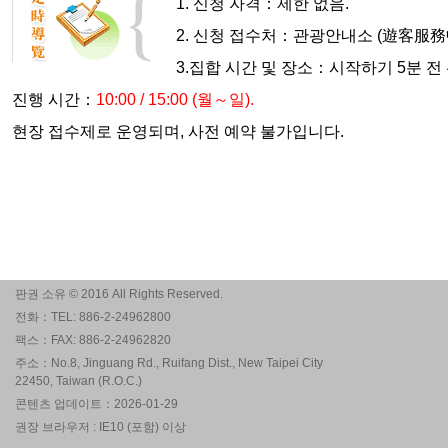
1.
신청 자격：제한 없음.
2.
신청 접수처：관광안내소 (遊客服務中
3.
집합 시간 및 장소：시작하기 5분 전
진행 시간：
10:00 / 15:00
(월～일).
현장 접수제로 운영되며, 사전 예약 불가입니다.
판권 소유 © 2016 All Rights Reserved.
전화：TEL: 886-2-24962800
팩스：FAX: 886-2-24962820
주소：No.8, Jinguang Rd., Ruifang Dist., New Taipei City
22450, Taiwan (R.O.C.)
콘텐츠 업데이트：2026-01-29
권장 브라우저 : IE10 (포함) 이상