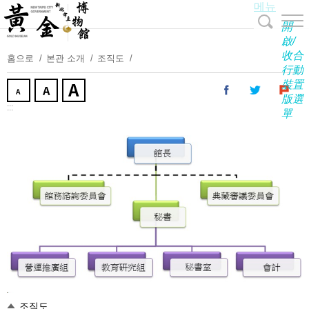
메뉴
주
요
開
내
啟/
收合
용
홈으로
본관 소개
조직도
行動
보
裝置
기
版選
:::
單
조직도