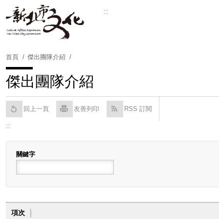
跳
:::
到
Powered by
Translate
主
要
內
首頁
傑出團隊介紹
容
區
傑出團隊介紹
塊
回上一頁
友善列印
RSS 訂閱
:::
關鍵字
項次