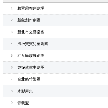
賴翠霜舞創劇場
1
新象創作劇團
2
新北市交響樂團
3
風神寶寶兒童劇團
4
紅瓦民族舞蹈團
5
亦宛然掌中劇團
6
台北絲竹樂團
7
水影舞集
8
青藝盟
9