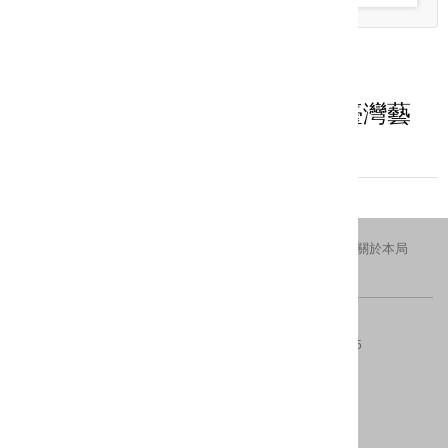
2023-11-07
基北北桃文化交流平臺 展現北臺灣藝
文能量
交通資訊
隱私權及安全政策
新北市政府
關於本局
FACEBOOK
IG
版權所有 © 2016 All Rights Reserved.
電話：(02)29603456分機4554、4553
傳真：(02)8953-5325
地址：220242新北市板橋區中山路一段161號28樓
內容更新 ：2026-08-07
建議瀏覽器：IE10(含)以上