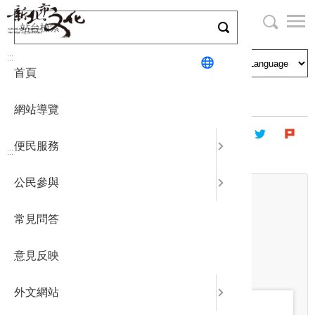
跳
到
主
局長與民
文化資產
English
要
:::
首頁
內
申請刊登
社區營造
日本語
容
首頁
基北北桃進駐藝術家交流平台
區
網站導覽
塊
政府公開
公民參與
한국어
便民服務
:::
統計報表
公民參與
日期
下載專區
開始日期
~
常見問答
結束日期
補助相關
關鍵字
意見反映
外文網站