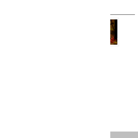
相關圖片
相關連結:
紅瓦民族舞蹈團網站
更新日期：2024-11-08
瀏覽人次：3618