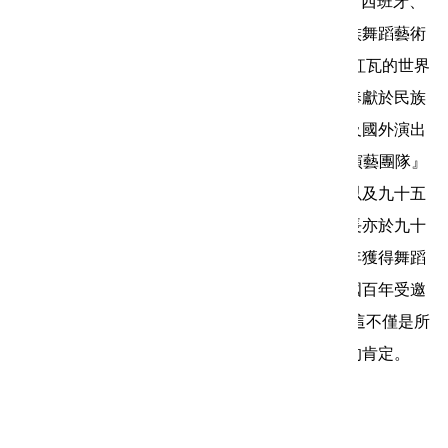
坡、斯洛維尼亞、大陸-廣州-天津-南京、葡萄牙、西班牙、
丹麥、匈牙利、澳門、希臘、墨西哥等國，為民族舞蹈藝術
之國際推廣交流，留下深刻璀璨的歷史見證。 在紅瓦的世界
裡始終懷抱著對表演藝術的熱忱，用我們的真心奉獻於民族
舞蹈。在多年努力之下，紅瓦民族舞蹈團在台灣及國外演出
數百場，2005-2019 年連續獲選為新北市『傑出演藝團隊』
的殊榮，也曾應邀於九十四年瓜地馬拉總統國宴以及九十五
年總統府前元旦升旗典禮獻演。而本團劉明仁團長亦於九十
六年獲得舞蹈界大獎《飛鳳獎》的殊榮，九十八年獲得舞蹈
界大獎第三十一屆《國際文化交流貢獻獎》，建國百年受邀
參與『雙十國慶 同心晚會』於臺北小巨蛋演出，這不僅是所
有紅瓦藝術工作者的努力，也是台灣本土對紅瓦的肯定。