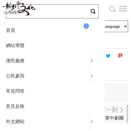
跳
到
主
局長與民
文化資產
English
要
:::
首頁
內
申請刊登
社區營造
日本語
容
首頁
傑出團隊介紹
區
網站導覽
塊
政府公開
公民參與
한국어
便民服務
:::
統計報表
紅瓦民族舞蹈團
公民參與
下載專區
上一則
常見問答
風神寶寶兒童劇團
補助相關
意見反映
下一則
亦宛然掌中劇團
外文網站