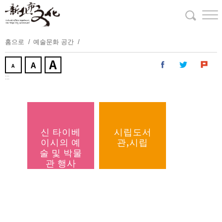
주
요
내
용
홈으로
예술문화 공간
보
기
:::
신 타이베
시립도서
이시의 예
관,시립
술 및 박물
관 행사