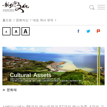
주
요
내
용
홈으로
문화자산
대표 역사 유적
보
기
:::
문화재
신베이시에는 88곳의 역사유적과 57곳의 역사건축, 4곳의 고