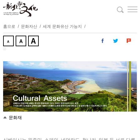
주
요
내
용
홈으로
문화자산
세계 문화유산 가능지
보
기
:::
문화재
신베이시는 원주민, 스페인, 네덜란드, 청나라, 일본 등 서로 다른