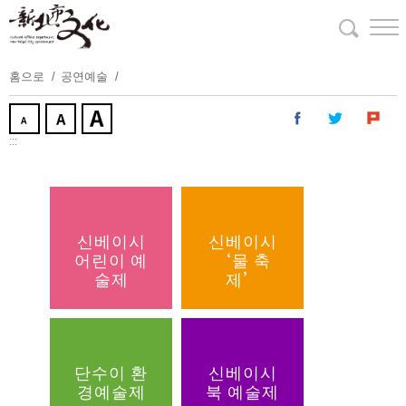
주
요
내
용
홈으로
공연예술
보
기
:::
신베이시
신베이시
어린이 예
‘물 축
술제
제’
단수이 환
신베이시
경예술제
북 예술제