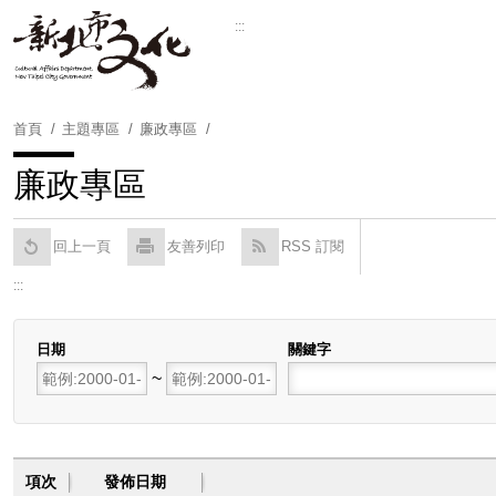
跳
:::
到
Powered by
Translate
主
要
內
首頁
主題專區
廉政專區
容
區
廉政專區
塊
回上一頁
友善列印
RSS 訂閱
:::
日期
關鍵字
開始日期
~
結束日期
項次
發佈日期