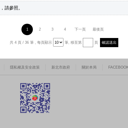
，請參照。
1
2
3
4
下一頁
最後頁
共 4 頁 / 36 筆
,
每頁顯示
筆,
移至第
頁
隱私權及安全政策
新北市政府
關於本局
FACEBOO