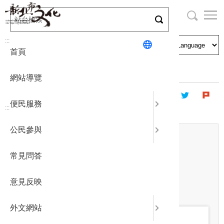
跳
到
主
局長與民
文化資產
English
要
:::
首頁
內
申請刊登
社區營造
日本語
容
首頁
出版資訊
新北市藝遊
區
網站導覽
塊
政府公開
公民參與
한국어
便民服務
:::
統計報表
公民參與
日期
下載專區
開始日期
~
常見問答
結束日期
補助相關
關鍵字
意見反映
外文網站