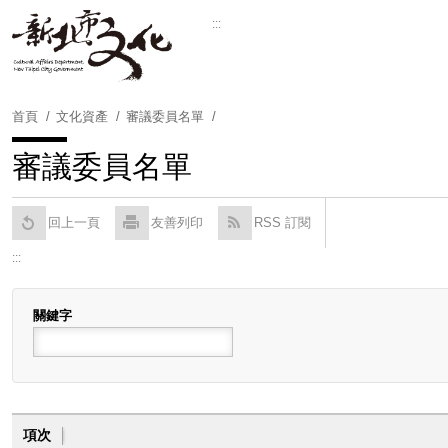
跳
:::
到
Powered by
Translate
主
要
內
首頁
文化資產
審議委員名單
容
區
審議委員名單
塊
回上一頁
友善列印
RSS 訂閱
:::
關鍵字
項次