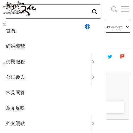
跳
到
主
局長與民
文化資產
English
要
:::
首頁
內
申請刊登
社區營造
日本語
容
首頁
藝文團體
傑出演藝團體
區
網站導覽
塊
政府公開
公民參與
한국어
便民服務
:::
統計報表
公民參與
關鍵字
下載專區
常見問答
補助相關
意見反映
外文網站