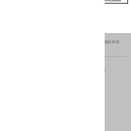
更新日期：2019-12-26
瀏覽人次：2087
交通資訊
隱私權及安全政策
新北市政府
關於本局
FACEBOOK
IG
版權所有 © 2016 All Rights Reserved.
電話：(02)29603456分機4554、4553
傳真：(02)8953-5325
地址：220242新北市板橋區中山路一段161號28樓
內容更新 ：2026-08-07
建議瀏覽器：IE10(含)以上