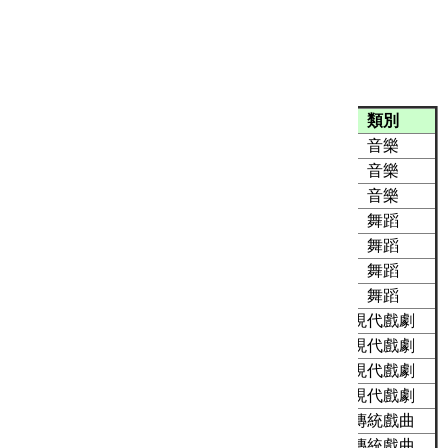
107年度傑出演藝團隊獲選名單
序號
團名
類別
1
紘采樂集
音樂
2
台北華新兒童合唱團
音樂
3
新北市交響樂團
音樂
4
紅瓦民族舞蹈團
舞蹈
5
組合語言舞團
舞蹈
6
水影舞集
舞蹈
7
賴翠霜舞創劇場
舞蹈
8
青藝盟劇團
現代戲劇
9
娩娩工作室
現代戲劇
10
新象創作劇團
現代戲劇
11
再一次拒絕長大劇團
現代戲劇
12
洪至玄木偶劇團
傳統戲曲
13
亦宛然掌中劇團
傳統戲曲