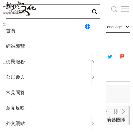
跳
到
主
局長與民
文化資產
English
要
:::
首頁
內
申請刊登
社區營造
日本語
容
首頁
藝文團體
傑出演藝團體
區
網站導覽
塊
政府公開
公民參與
한국어
便民服務
:::
統計報表
107年度傑出演藝團隊
公民參與
下載專區
上一則
常見問答
108年度傑出演藝團隊
補助相關
意見反映
下一則
106年度傑出演藝團隊
外文網站