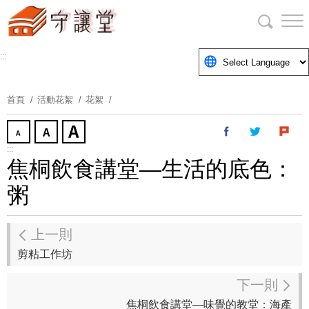
跳
到
主
要
:::
內
容
首頁
活動花絮
花絮
區
塊
:::
焦桐飲食講堂—生活的底色：
粥
上一則
剪粘工作坊
下一則
焦桐飲食講堂—味覺的教堂：海產