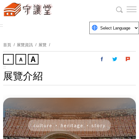
跳
到
主
要
:::
內
容
首頁
展覽資訊
展覽
區
塊
:::
展覽介紹
culture · heritage · story