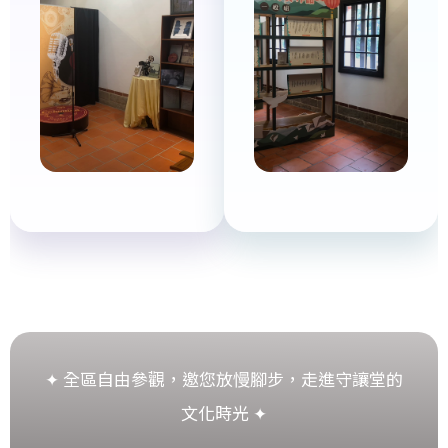
✦ 全區自由參觀，邀您放慢腳步，走進守讓堂的
文化時光 ✦