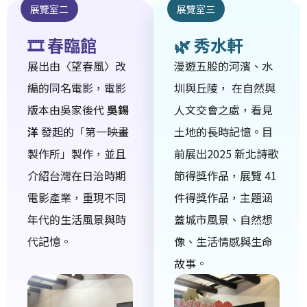
展覽室二
展覽室三
🎞 春臨館
🌿 秀水軒
展出由〈望春風〉改
漫遊五股的河濱、水
編的同名電影，電影
圳與丘陵， 在自然與
版本由吳家後代
吳錫
人文交會之處，看見
洋
發起的「第一映畫
土地的長時記憶。目
製作所」製作，並且
前展出2025 新北詩歌
介紹台灣在日治時期
節得獎作品，展覽 41
電影產業，重現不同
件得獎作品，主題涵
年代的生活風景與時
蓋城市風景、自然想
代記憶。
像、生活情感與生命
故事。