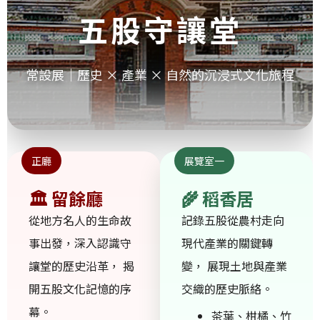
五股守讓堂
常設展｜歷史 × 產業 × 自然的沉浸式文化旅程
正廳
展覽室一
🏛 留餘廳
🌾 稻香居
從地方名人的生命故
記錄五股從農村走向
事出發，深入認識守
現代產業的關鍵轉
讓堂的歷史沿革， 揭
變， 展現土地與產業
開五股文化記憶的序
交織的歷史脈絡。
幕。
茶葉、柑橘、竹