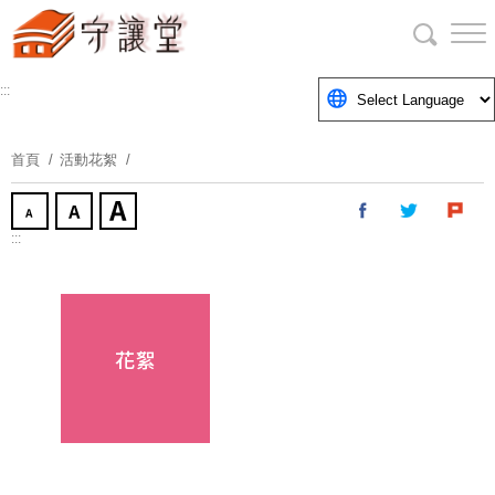
跳
到
主
要
:::
內
容
首頁
活動花絮
區
塊
:::
花絮