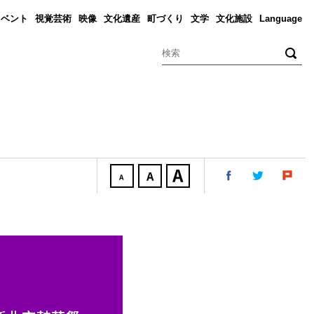
イベント
視覚芸術
映像
文化遺産
町づくり
文学
文化施設
Language