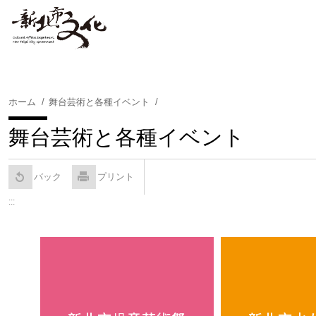
コ
ン
テ
ン
ツ
に
ホーム
舞台芸術と各種イベント
ス
キ
舞台芸術と各種イベント
ッ
プ
す
バック
プリント
る
:::