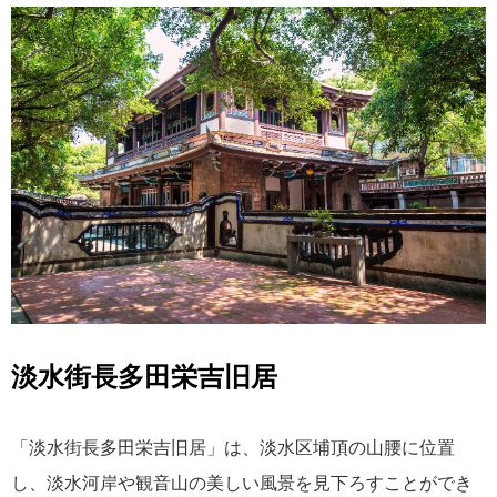
淡水街長多田栄吉旧居
「淡水街長多田栄吉旧居」は、淡水区埔頂の山腰に位置
し、淡水河岸や観音山の美しい風景を見下ろすことができ