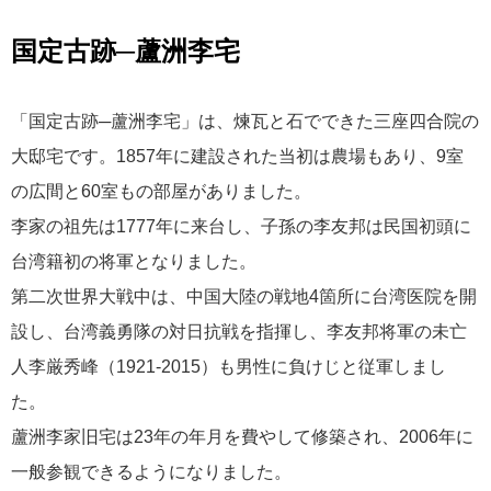
国定古跡─蘆洲李宅
「国定古跡─蘆洲李宅」は、煉瓦と石でできた三座四合院の
大邸宅です。1857年に建設された当初は農場もあり、9室
の広間と60室もの部屋がありました。
李家の祖先は1777年に来台し、子孫の李友邦は民国初頭に
台湾籍初の将軍となりました。
第二次世界大戦中は、中国大陸の戦地4箇所に台湾医院を開
設し、台湾義勇隊の対日抗戦を指揮し、李友邦将軍の未亡
人李厳秀峰（1921-2015）も男性に負けじと従軍しまし
た。
蘆洲李家旧宅は23年の年月を費やして修築され、2006年に
一般参観できるようになりました。