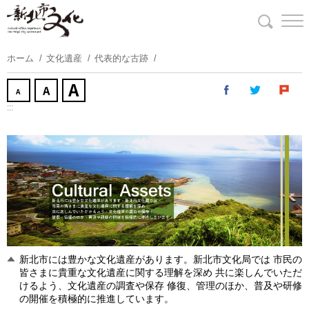
コ
ン
テ
ン
ホーム
文化遺産
代表的な古跡
ツ
に
ス
:::
キ
ッ
プ
す
る
新北市には豊かな文化遺産があります。新北市文化局では 市民の
皆さまに貴重な文化遺産に関する理解を深め 共に楽しんでいただ
けるよう、文化遺産の調査や保存 修復、管理のほか、普及や研修
の開催を積極的に推進しています。