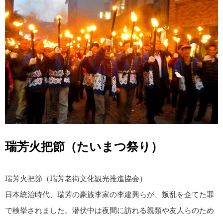
瑞芳火把節（たいまつ祭り）
瑞芳火把節（瑞芳老街文化観光推進協会）
日本統治時代、瑞芳の豪族李家の李建興らが、叛乱を企てた罪
で検挙されました。潜伏中は夜間に訪れる親類や友人らのため