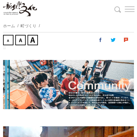
コ
ン
テ
ン
ホーム
町づくり
ツ
に
ス
:::
キ
ッ
プ
す
る