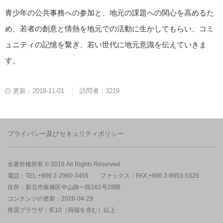
青少年の公共事務への参加と、地元の課題への関心を高めるた
め、若者の創意と情熱を地元での活動に生かしてもらい、コミ
ュニティの記憶を繋ぎ、若い世代に地元意識を伝えていきま
す。
更新：2018-11-01
訪問者：3219
プライバシー及びセキュリティポリシー
全著作権所有 © 2016 All Rights Reserved.
電話：TEL:+886 2-2960-3456
ファックス：FAX:+886 2-8953-5325
住所：新北市板橋区中山路一段161号28階
コンテンツの更新：2026-04-29
推奨ブラウザ：IE10（両端を含む）以上