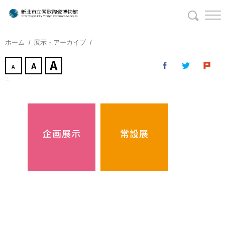
コ
ン
テ
ン
ホーム
展示・アーカイブ
ツ
に
ス
:::
キ
ッ
プ
す
企画展示
常設展
る