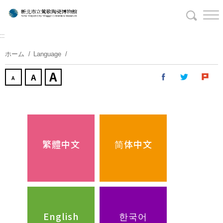
コ
ン
テ
:::
ン
ツ
ホーム
Language
に
ス
キ
ッ
プ
す
る
繁體中文
简体中文
English
한국어