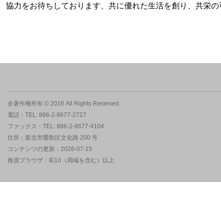
協力をお待ちしております、共に優れた生活を創り、共栄の可能性を広
全著作権所有 © 2016 All Rights Reserved.
電話：TEL: 886-2-8677-2727
ファックス：TEL: 886-2-8677-4104
住所：新北市鶯歌区文化路 200 号
コンテンツの更新：2026-07-15
推奨ブラウザ：IE10（両端を含む）以上