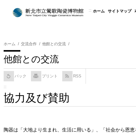
コ
ン
:::
ホーム
サイトマップ
テ
ン
ツ
に
ホーム
交流合作
他館との交流
ス
キ
他館との交流
ッ
プ
す
バック
プリント
RSS
る
:::
協力及び賛助
陶器は「大地より生まれ、生活に用いる」、「社会から恩恵