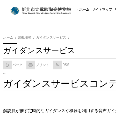
コ
ン
:::
ホーム
サイトマップ
テ
ン
ツ
に
ホーム
參觀服務
ガイダンスサービス
ス
キ
ガイダンスサービス
ッ
プ
す
バック
プリント
RSS
る
:::
ガイダンスサービスコン
解説員が催す定時的なガイダンスや機器を利用する音声ガイダ