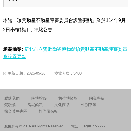
本館「珍貴動產不動產評審委員會設置要點」業於114年9月
2日奉核修訂，特此公告。
相關檔案:
新北市立鶯歌陶瓷博物館珍貴動產不動產評審委員
會設置要點
更新日期：2026-05-26
瀏覽人次：3400
聯絡我們
陶博館IG
數位博物館
陶瓷學院
鶯歌燒
當期館訊
文化商品
性別平等
檢舉黃牛專區
打詐儀錶板
版權所有 © 2016 All Rights Reserved.
電話：(02)8677-2727