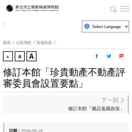
跳
到
主
要
:::
內
容
首頁
公告消息
其他訊息
區
塊
:::
修訂本館「珍貴動產不動產評
審委員會設置要點」
下一則
修訂本館「藏品蒐藏政策」
日期：
2026-05-26