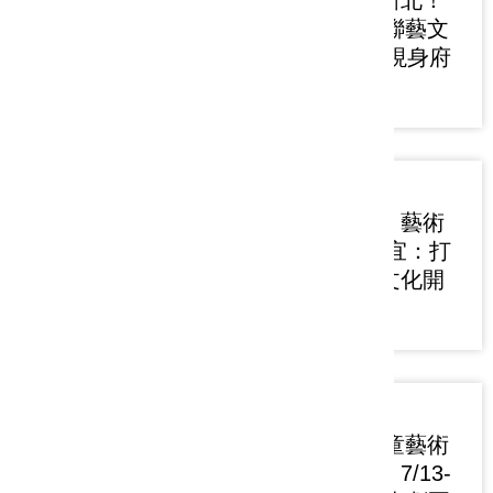
怪獸熱潮席捲新北！
2026兒藝節串聯藝文
館舍 巧虎週末現身府
中廣場
2026-07-15
文化融入日常、藝術
點亮生活 侯友宜：打
造幸福城市從文化開
始
2026-07-13
2026新北市兒童藝術
節「怪獸叢林」7/13-