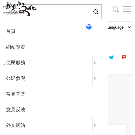
跳
到
主
局長與民
文化資產
English
要
:::
首頁
內
申請刊登
社區營造
日本語
容
首頁
最新消息
熱門新聞
區
網站導覽
塊
政府公開
公民參與
한국어
便民服務
:::
統計報表
公民參與
日期
下載專區
開始日期
~
常見問答
結束日期
補助相關
關鍵字
意見反映
外文網站