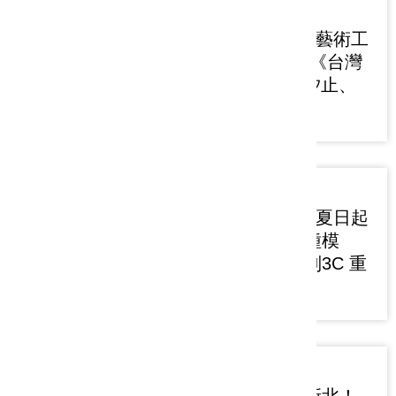
2026-07-17
紙風車368兒童藝術工
程前進新北市 《台灣
幻想曲》7/18汐止、
7/19三重登場
2026-07-15
435暑假活動「夏日起
手式：手的萬種模
樣」邀親子暫別3C 重
啟手部感官
2026-07-15