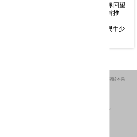
主題影展 從影像回望
青春成長軌跡 首推
《南方時光》、
《3670》、《蝸牛少
女回憶錄》影展片
交通資訊
隱私權及安全政策
新北市政府
關於本局
FACEBOOK
IG
版權所有 © 2016 All Rights Reserved.
電話：(02)29603456分機4554、4553
傳真：(02)8953-5325
地址：220242新北市板橋區中山路一段161號28樓
內容更新 ：2026-08-07
建議瀏覽器：IE10(含)以上