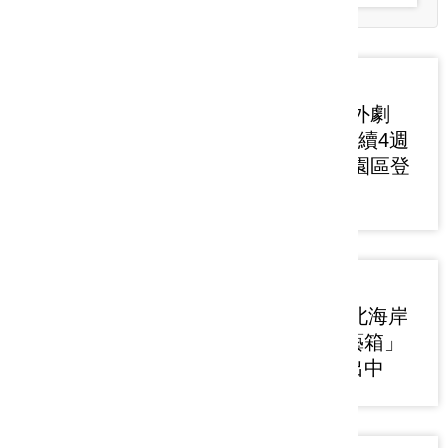
2026-07-29
「FUN藝夏 戶外劇
場」8/1-8/23連續4週
末 新美館戶外園區登
場
2026-07-27
2026福爾摩沙北海岸
藝術季「新北藝箱」
衛星展現正展出中