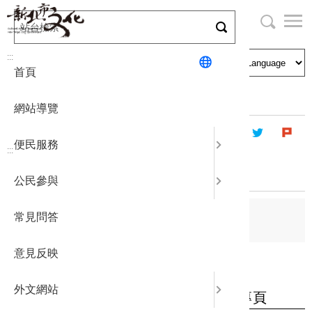
跳
到
主
局長與民
文化資產
English
要
:::
首頁
內
申請刊登
社區營造
日本語
容
首頁
行動博物館
區
網站導覽
塊
政府公開
公民參與
한국어
便民服務
:::
統計報表
坪林茶業博物館
公民參與
下載專區
上一則
常見問答
新北市立圖書館
補助相關
意見反映
外文網站
坪林茶業博物館-行動博物館申請專頁