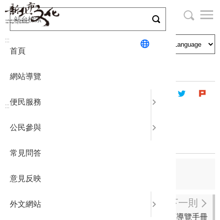
跳
到
主
局長與民
文化資產
English
要
:::
首頁
內
申請刊登
社區營造
日本語
容
首頁
出版資訊
出版品及電子書
區
網站導覽
塊
政府公開
公民參與
한국어
便民服務
:::
統計報表
黃金天下-In Gold We
公民參與
Treasure
下載專區
常見問答
補助相關
上一則
意見反映
博物館家族情報誌(英文版)
下一則
外文網站
金瓜石蕨類圖誌&amp;金瓜石蕨類導覽手冊