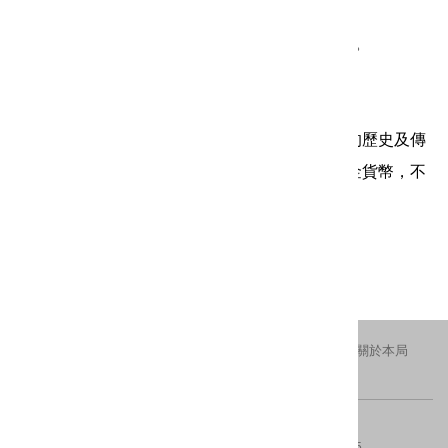
編/著/譯者：李念祖著，台北縣立黃金博物館編審。
出版年月：2008/06
售價：450
簡介：鋪陳出人類歷史文明史上爭奪黃金與主權的歷史及傳
奇故事，並蒐羅古今中外各種形式珍奇特殊的黃金貨幣，不
僅是參考圖錄，更能研究人類文明興衰史。
更新日期：2016-11-02
瀏覽人次：1748
交通資訊
隱私權及安全政策
新北市政府
關於本局
FACEBOOK
IG
版權所有 © 2016 All Rights Reserved.
電話：(02)29603456分機4554、4553
傳真：(02)8953-5325