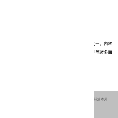
東北角漁村的聚落與生活
書籍類別：史籍類
書籍作者：李明仁、江志宏
年 份：1995年 書籍價格：200元
銷售屬性：銷售品(熱賣中)
書籍簡介：本書為《北縣鄉土與社會大系》叢書之一。內容
探討貢寮的歷史、文化、地理、社會、經濟、信仰等諸多面
向。
更新日期：2016-11-02
瀏覽人次：2453
交通資訊
隱私權及安全政策
新北市政府
關於本局
FACEBOOK
IG